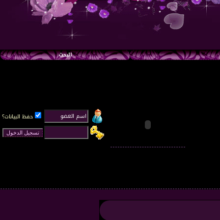
البحث
حفظ البيانات؟