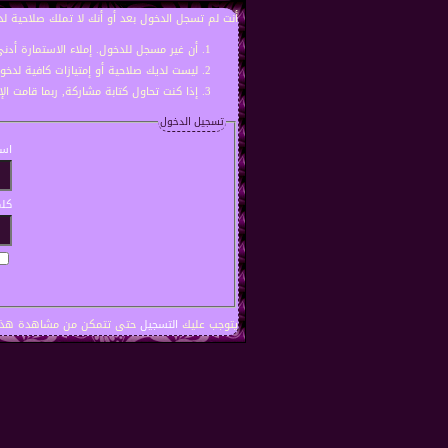
أنت لم تسجل الدخول بعد أو أنك لا تملك صلاحية لد
أن غير مسجل للدخول. إملاء الاستمارة أد
ليست لديك صلاحية أو إمتيازات كافية لدخ
إذا كنت تحاول كتابة مشاركة, ربما قامت ال
تسجيل الدخول
اسم
كلم
يتوجب عليك
التسجيل
حتى تتمكن من مشاهدة هذه