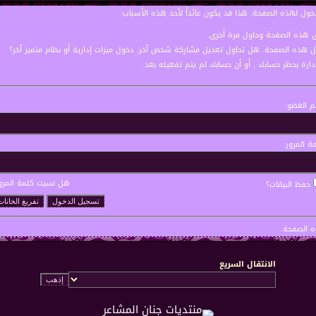
خول لهذه الصفحة. هذا قد يكون عائداً لأحد هذه الأسباب:
نى هذه الصفحة وحاول مرة أخرى.
ول هذه الصفحة. هل تحاول تعديل مشاركة شخص آخر, دخول ميزات إدارية أو نظام متميز آخر؟
إدارة بحظر حسابك , أو أن حسابك لم يتم تفعيله بعد.
 العضو:
ة المرور:
هل نسيت كلمة المرو
حفظ البيانات؟
 الصفحة.
الانتقال السريع