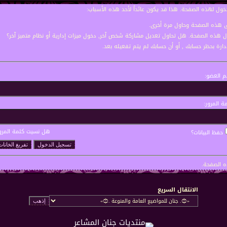
خول لهذه الصفحة. هذا قد يكون عائداً لأحد هذه الأسباب:
نى هذه الصفحة وحاول مرة أخرى.
ول هذه الصفحة. هل تحاول تعديل مشاركة شخص آخر, دخول ميزات إدارية أو نظام متميز آخر؟
إدارة بحظر حسابك , أو أن حسابك لم يتم تفعيله بعد.
 العضو:
ة المرور:
هل نسيت كلمة المرو
حفظ البيانات؟
 الصفحة.
الانتقال السريع