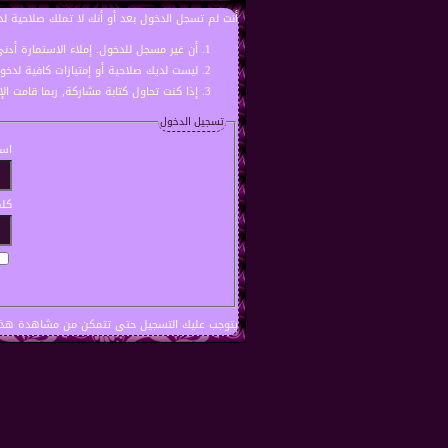
أنت لم تسجل الدخول بعد أو أنك لا تملك صلاحية لد
أن غير مسجل للدخول. إملاء الاستمارة أد
ليست لديك صلاحية أو إمتيازات كافية لدخ
إذا كنت تحاول كتابة مشاركة, ربما قامت ال
تسجيل الدخول
اسم
كلم
يتوجب عليك
التسجيل
حتى تتمكن من مشاهدة هذه