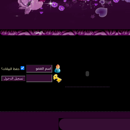
البحث
حفظ البيانات؟