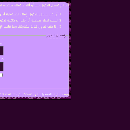
أنت لم تسجل الدخول بعد أو أنك لا تملك صلاحية لد
أن غير مسجل للدخول. إملاء الاستمارة أد
ليست لديك صلاحية أو إمتيازات كافية لدخ
إذا كنت تحاول كتابة مشاركة, ربما قامت ال
تسجيل الدخول
اسم
كلم
يتوجب عليك
التسجيل
حتى تتمكن من مشاهدة هذه