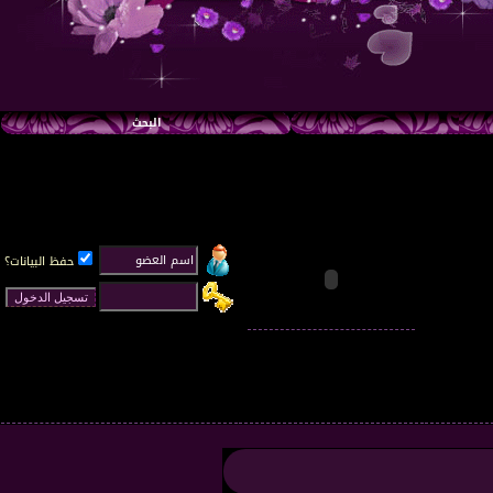
البحث
حفظ البيانات؟