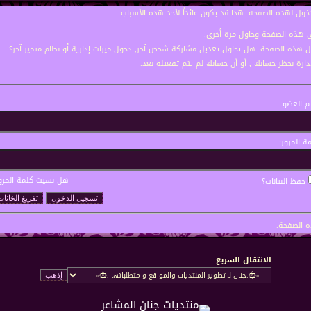
خول لهذه الصفحة. هذا قد يكون عائداً لأحد هذه الأسباب:
نى هذه الصفحة وحاول مرة أخرى.
ول هذه الصفحة. هل تحاول تعديل مشاركة شخص آخر, دخول ميزات إدارية أو نظام متميز آخر؟
إدارة بحظر حسابك , أو أن حسابك لم يتم تفعيله بعد.
 العضو:
ة المرور:
هل نسيت كلمة المرو
حفظ البيانات؟
 الصفحة.
الانتقال السريع