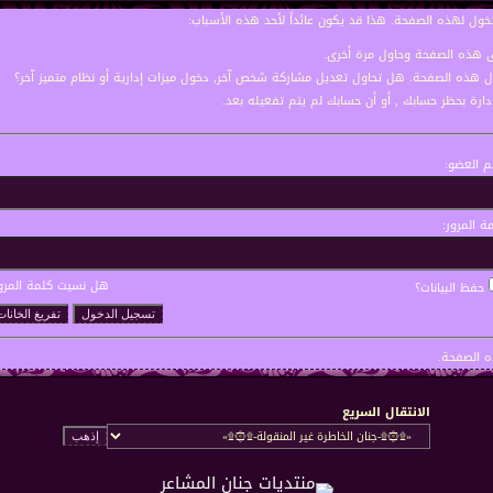
خول لهذه الصفحة. هذا قد يكون عائداً لأحد هذه الأسباب:
نى هذه الصفحة وحاول مرة أخرى.
ول هذه الصفحة. هل تحاول تعديل مشاركة شخص آخر, دخول ميزات إدارية أو نظام متميز آخر؟
إدارة بحظر حسابك , أو أن حسابك لم يتم تفعيله بعد.
 العضو:
ة المرور:
هل نسيت كلمة المرو
حفظ البيانات؟
 الصفحة.
الانتقال السريع