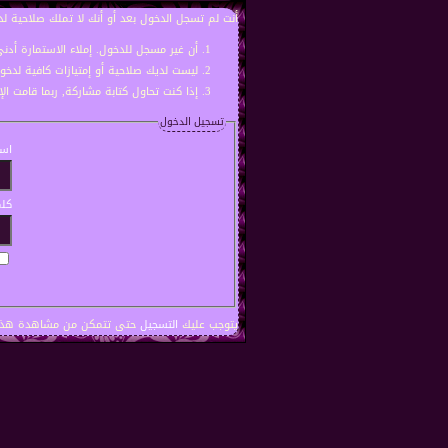
أنت لم تسجل الدخول بعد أو أنك لا تملك صلاحية لد
أن غير مسجل للدخول. إملاء الاستمارة أد
ليست لديك صلاحية أو إمتيازات كافية لدخ
إذا كنت تحاول كتابة مشاركة, ربما قامت ال
تسجيل الدخول
اسم
كلم
يتوجب عليك
التسجيل
حتى تتمكن من مشاهدة هذه