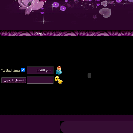
البحث
حفظ البيانات؟