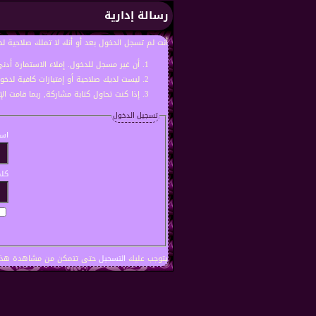
رسالة إدارية
أنت لم تسجل الدخول بعد أو أنك لا تملك صلاحية لد
أن غير مسجل للدخول. إملاء الاستمارة أد
ليست لديك صلاحية أو إمتيازات كافية لدخ
إذا كنت تحاول كتابة مشاركة, ربما قامت ال
تسجيل الدخول
اسم
كلم
يتوجب عليك
التسجيل
حتى تتمكن من مشاهدة هذه