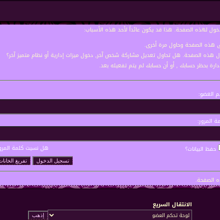
خول لهذه الصفحة. هذا قد يكون عائداً لأحد هذه الأسباب:
نى هذه الصفحة وحاول مرة أخرى.
ول هذه الصفحة. هل تحاول تعديل مشاركة شخص آخر, دخول ميزات إدارية أو نظام متميز آخر؟
إدارة بحظر حسابك , أو أن حسابك لم يتم تفعيله بعد.
 العضو:
ة المرور:
هل نسيت كلمة المرو
حفظ البيانات؟
 الصفحة.
الانتقال السريع