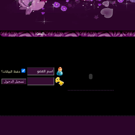
البحث
حفظ البيانات؟