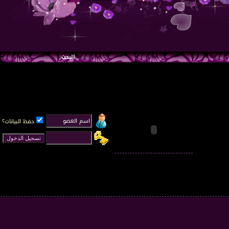
البحث
حفظ البيانات؟