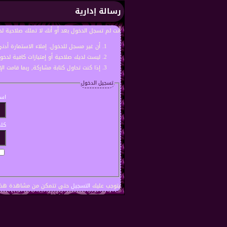
رسالة إدارية
أنت لم تسجل الدخول بعد أو أنك لا تملك صلاحية لد
أن غير مسجل للدخول. إملاء الاستمارة أد
ليست لديك صلاحية أو إمتيازات كافية لدخ
إذا كنت تحاول كتابة مشاركة, ربما قامت ال
تسجيل الدخول
اسم
كلم
يتوجب عليك
التسجيل
حتى تتمكن من مشاهدة هذه