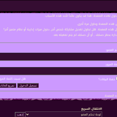
خول لهذه الصفحة. هذا قد يكون عائداً لأحد هذه الأسباب:
نى هذه الصفحة وحاول مرة أخرى.
ول هذه الصفحة. هل تحاول تعديل مشاركة شخص آخر, دخول ميزات إدارية أو نظام متميز آخر؟
إدارة بحظر حسابك , أو أن حسابك لم يتم تفعيله بعد.
 العضو:
ة المرور:
هل نسيت كلمة المرو
حفظ البيانات؟
 الصفحة.
الانتقال السريع