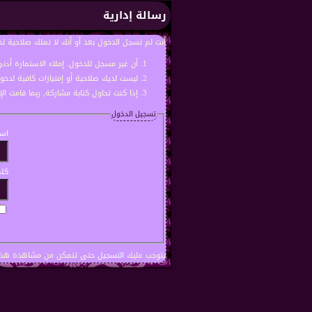
رسالة إدارية
أنت لم تسجل الدخول بعد أو أنك لا تملك صلاحية لد
أن غير مسجل للدخول. إملاء الاستمارة أد
ليست لديك صلاحية أو إمتيازات كافية لدخ
إذا كنت تحاول كتابة مشاركة, ربما قامت ال
تسجيل الدخول
اسم
كلم
يتوجب عليك
التسجيل
حتى تتمكن من مشاهدة هذه