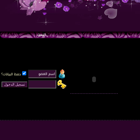
البحث
حفظ البيانات؟