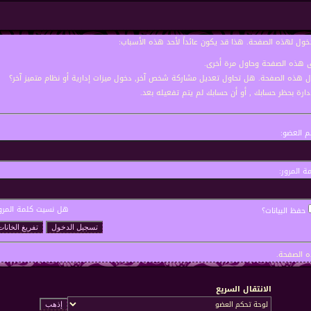
خول لهذه الصفحة. هذا قد يكون عائداً لأحد هذه الأسباب:
نى هذه الصفحة وحاول مرة أخرى.
ول هذه الصفحة. هل تحاول تعديل مشاركة شخص آخر, دخول ميزات إدارية أو نظام متميز آخر؟
إدارة بحظر حسابك , أو أن حسابك لم يتم تفعيله بعد.
 العضو:
ة المرور:
هل نسيت كلمة المرو
حفظ البيانات؟
 الصفحة.
الانتقال السريع