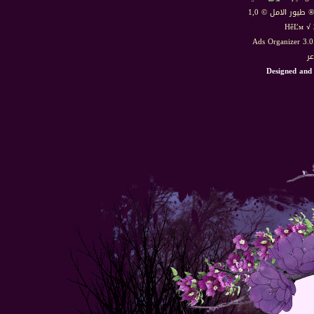
HêĽм √ 
Ads Organizer 3.
عر
Designed and