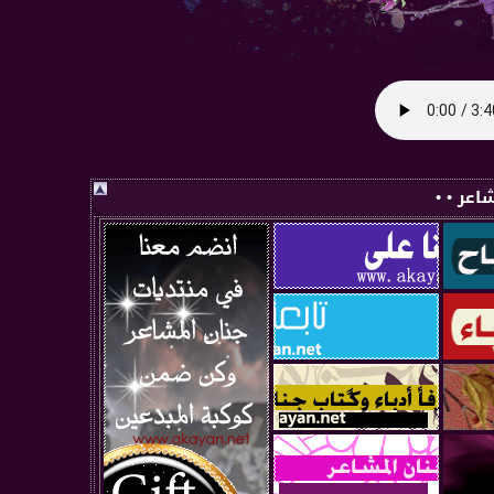
اعر • •