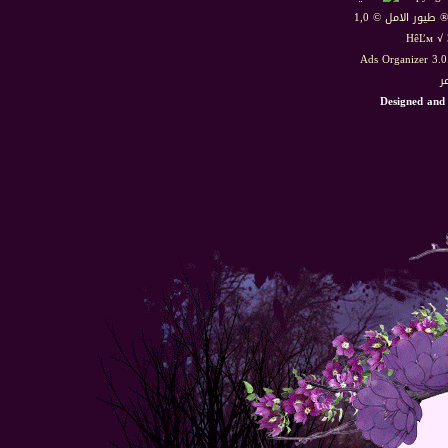
HêĽм √ 
Ads Organizer 3.
ر
Designed and