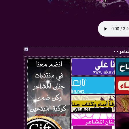
اعر • •