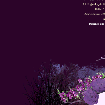
HêĽм √ 
Ads Organizer 3.
ر
Designed and