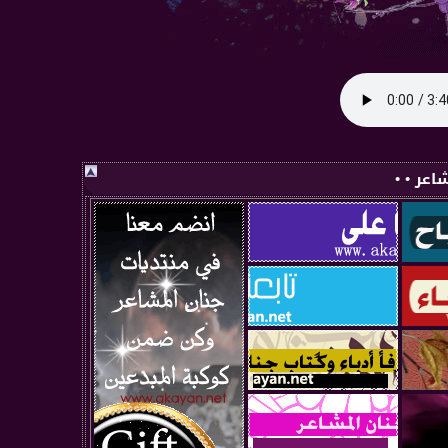
اعر • •