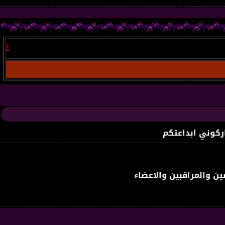
غير مسجل
:
ركوني ابداعتكم
ين والمراقبين والاعضاء