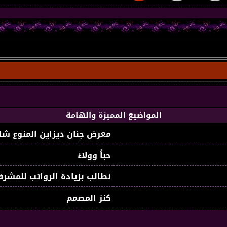
المواضيع المميزة والهامة
معرض جنان ديزاين المنوع شا
حباً وولاءً
نطالب بزيادة الرواتب للمشرف
كنز المصمم