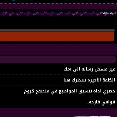
الملاحظات
غير مسجل رساله الى آمك
الكلمة الأخيرة تنتظركِ هنا
حصري اداة تنسيق المواضيع في متصفح كروم
قوافي قارحه..