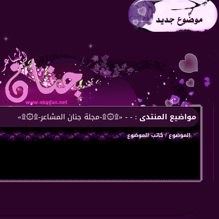
مواضيع المنتدى
: - - «۩۞۩-مجلة جنان المشاعر-۩۞۩»
الموضوع
/
كاتب الموضوع