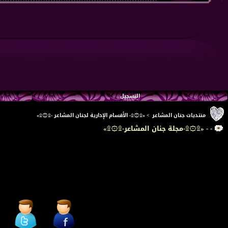
التسجيل
منتديات جنان المشاعر
>
«۩۞۩- الأقسام الإدارية لجنان المشاعر -۩۞۩»
- - «۩۞۩-مجلة جنان المشاعر-۩۞۩»