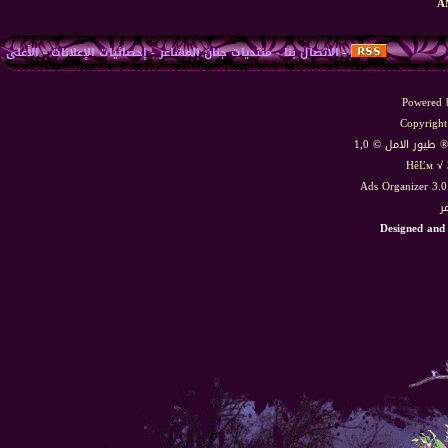
-
الاتصال بنا
-
منتديات جنان المشاعر
-
إحصائيات الإعلانات
-
الأعلى
Powered b
Copyright
HêĽм √ 
Ads Organizer 3.
ر
Designed and