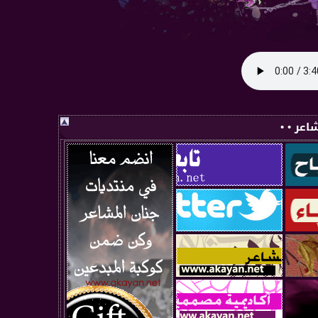
اعر • •