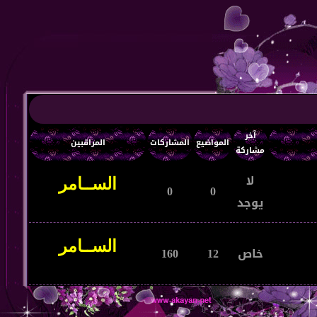
آخر
المواضيع
المشاركات
المراقبين
مشاركة
لا
0
0
يوجد
خاص
12
160