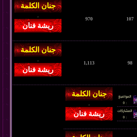
,
970
107
,
1,113
98
المواضيع
: 0
,
المشاركات
: 0