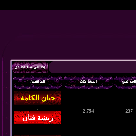
إبحث في هذا المنتدى
لمواضيع
المشاركات
المراقبين
,
2,754
237