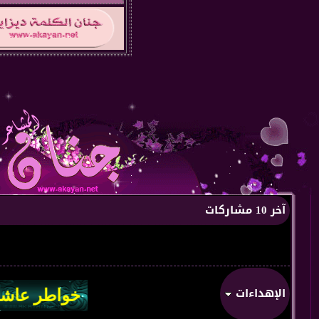
آخر 10 مشاركات
الإهداءات
من:
من قل