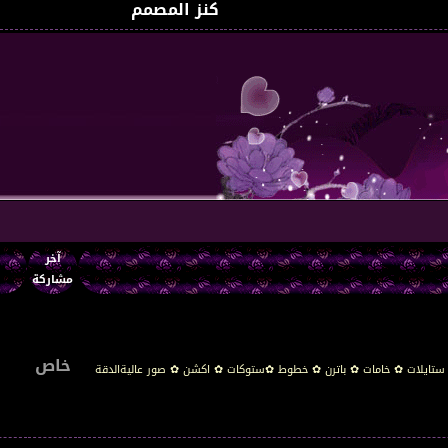
كنز المصمم
آخر
ا
مشاركة
خاص
 ستايلات ✿ خامات ✿ باترن ✿ خطوط ✿ستوكات ✿ اكشن ✿ صور عاليةالدقة