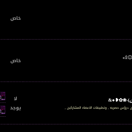
خاص
۞۩»
خاص
لا
ص)-❀✿❥●&
يوجد
درؤس حصريه , وتطبيقات الاعضاء المشاركين ,