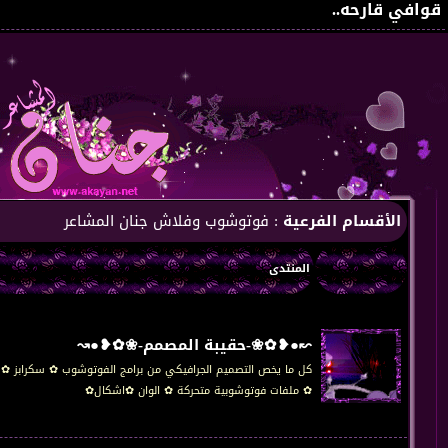
قوافي قارحه..
الأقسام الفرعية
: فوتوشوب وفلاش جنان المشاعر
المنتدى
↜●❥✿❀-حقيبة المصمم-❀✿❥●↝
كل ما يخص التصميم الجرافيكي من برامج الفوتوشوب ✿ سكرابز ✿
✿ ملفات فوتوشوبية متحركة ✿ الوان ✿اشكال✿