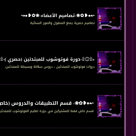
↜●❥✿❀-تصاميم الأعضاء-❀✿❥●↝
تصاميم حصرية يمنع المنقول والصور النسائية
«۩۞۩-دورة فوتوشوب للمبتدئين (حصري )-۩
دروات فوتوشوب للمبتدئين ، دروس سهلة وبسيطة للمبتدئين،
↜●❥✿❀- قسم التطبيقات والدروس (خا
قسم خاص فقط للمشتركين في دورة تعليم الفوتوشوب للمبتدئين 