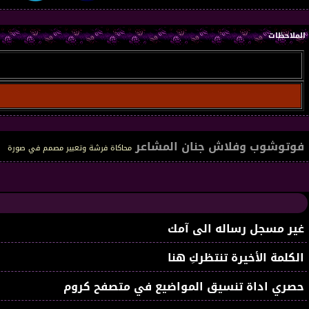
الملاحظات
فوتوشوب وفلاش جنان المشاعر
محاكاة فرشة وتعبير مصمم في صورة
غير مسجل رساله الى آمك
الكلمة الأخيرة تنتظركِ هنا
حصري اداة تنسيق المواضيع في متصفح كروم