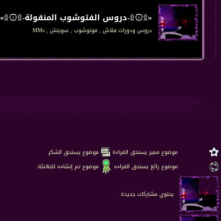
«۩۞۩-دروس الفتوشوب المنقولة-۩۞۩»
دروس ودورات فلاش , فوتوشوب , سويتش , MMs
موضوع مميز يستحق القراءة
موضوع يستحق الشكر
موضوع رائع يستحق القراءه
موضوع تم إنشاءه للتهنئة.
يحتوي مشاركات جديدة