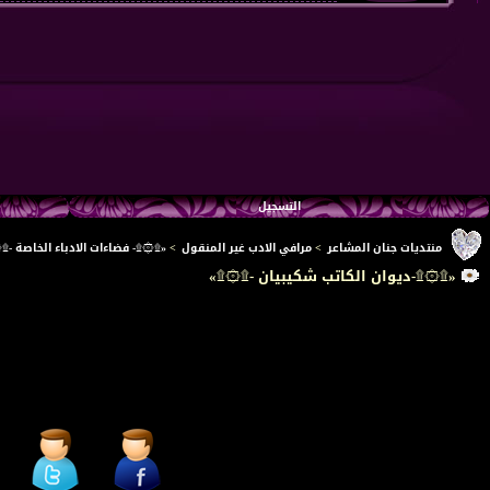
التسجيل
منتديات جنان المشاعر
>
مرافي الادب غير المنقول
>
«۩۞۩- فضاءات الادباء الخاصة -۩
«۩۞۩-ديوان الكاتب شكيبيان -۩۞۩»