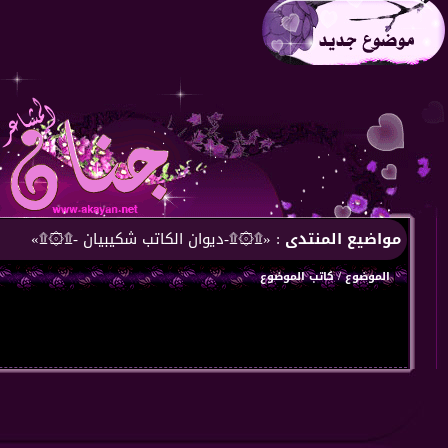
مواضيع المنتدى
: «۩۞۩-ديوان الكاتب شكيبيان -۩۞۩»
الموضوع
/
كاتب الموضوع