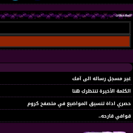
الملاحظات
غير مسجل رساله الى آمك
الكلمة الأخيرة تنتظركِ هنا
حصري اداة تنسيق المواضيع في متصفح كروم
قوافي قارحه..