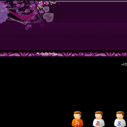
روابط تهمك
۞۩»