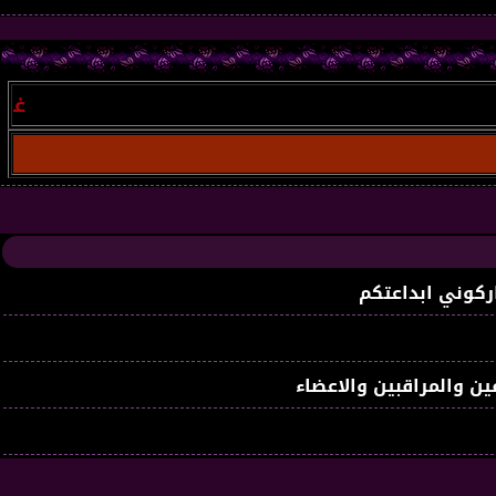
غير مسجل
:
ركوني ابداعتكم
ين والمراقبين والاعضاء