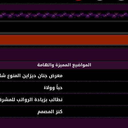
المواضيع المميزة والهامة
معرض جنان ديزاين المنوع شا
حباً وولاءً
نطالب بزيادة الرواتب للمشرف
كنز المصمم