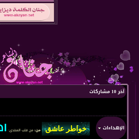
آخر 10 مشاركات
اهلا و
الإهداءات
من:
من قلب المنتدى
: