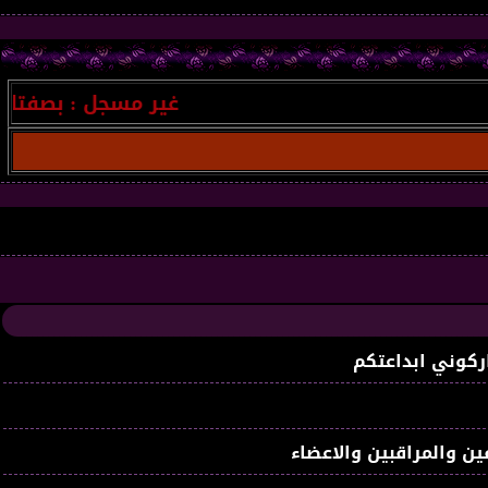
غير مسجل
: بصفتك أحد ركائ
ركوني ابداعتكم
ين والمراقبين والاعضاء