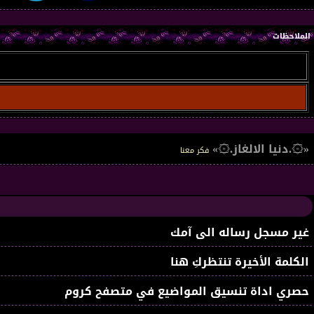
الملاحظات
«۞.دنيا الالغاز.۞»
فكر معنا
غير مسجل رساله الى آمك
الكلمة الأخيرة تنتظركِ هنا
حصري اداة تنسيق المواضيع في متصفح كروم