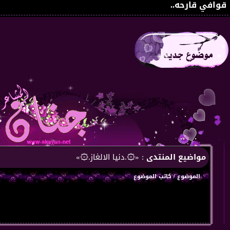
قوافي قارحه..
مواضيع المنتدى
: «۞.دنيا الالغاز.۞»
الموضوع
/
كاتب الموضوع