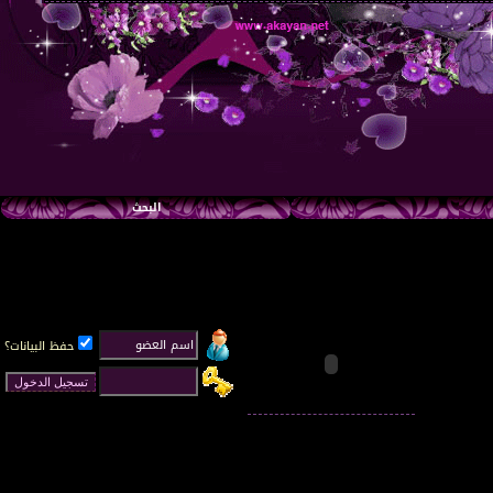
البحث
حفظ البيانات؟