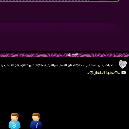
التسجيل
منتديات جنان المشاعر
>
«۩۞۩جنان التسلية والترفيه «۩۞۩
>
ღ₪ *~ஐ-جنان الالعاب والتسلية-ஐ~*₪ღ
«۞.دنيا الالغاز.۞»