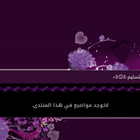
لتسليم-۩۞۩»
لاتوجد مواضيع في هذا المنتدى.