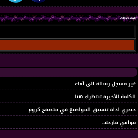
الملاحظات
غير مسجل رساله الى آمك
الكلمة الأخيرة تنتظركِ هنا
حصري اداة تنسيق المواضيع في متصفح كروم
قوافي قارحه..