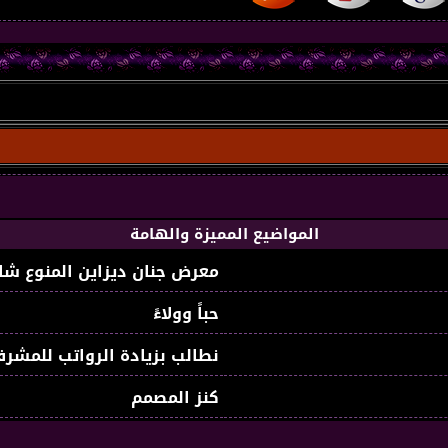
المواضيع المميزة والهامة
معرض جنان ديزاين المنوع شا
حباً وولاءً
نطالب بزيادة الرواتب للمشرف
كنز المصمم