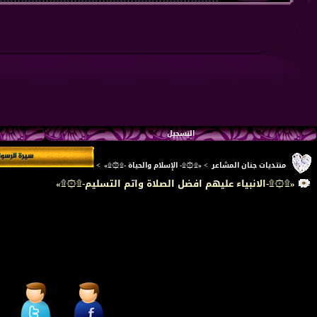
التسجيل
منتديات جنان المشاعر
>
«۩۞۩- الإسلام والحياة -۩۞۩»
>
«۩۞۩-الانبياء عليهم افضل الصلاة واتم التسليم-۩۞۩»