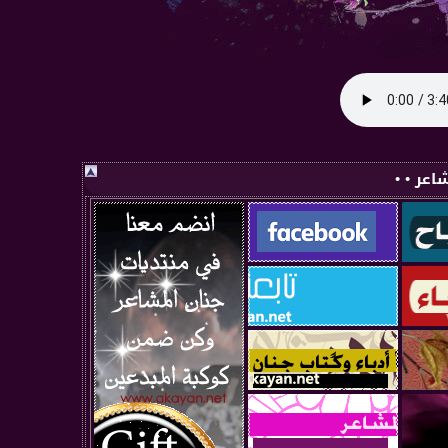
اعر • •