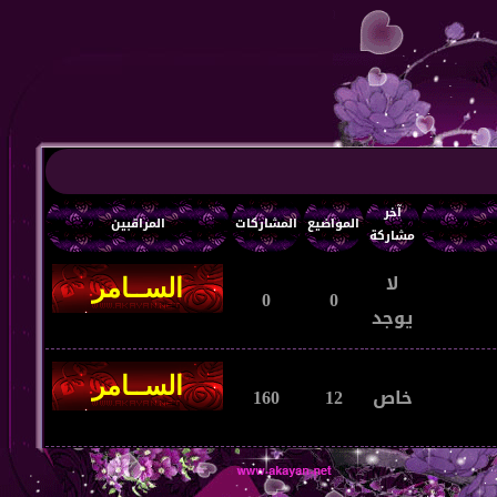
آخر
المواضيع
المشاركات
المراقبين
مشاركة
لا
0
0
يوجد
خاص
12
160