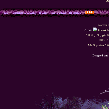
-
الاتصال بنا
-
منتديات جنان المشاعر
-
إحصائيات الإعلانات
-
الأعلى
Powered b
Copyright
HêĽм √ 
Ads Organizer 3.
عر
Designed and