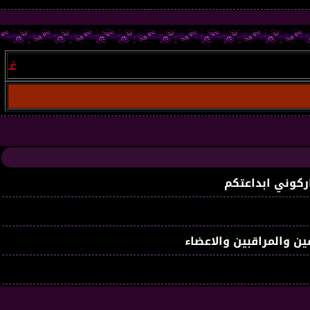
غير مسجل
:
ركوني ابداعتكم
ين والمراقبين والاعضاء