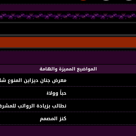
المواضيع المميزة والهامة
معرض جنان ديزاين المنوع شا
حباً وولاءً
نطالب بزيادة الرواتب للمشرف
كنز المصمم