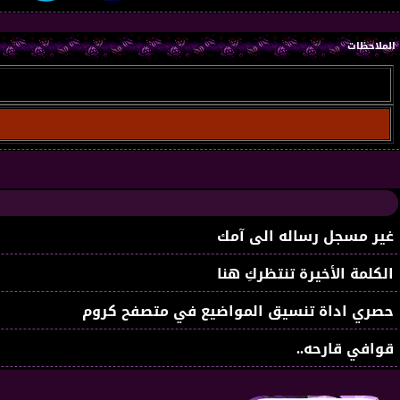
الملاحظات
غير مسجل رساله الى آمك
الكلمة الأخيرة تنتظركِ هنا
حصري اداة تنسيق المواضيع في متصفح كروم
قوافي قارحه..