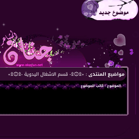
مواضيع المنتدى
: «۩۞۩- قسم الاشغال اليدوية -۩۞۩»
الموضوع
/
كاتب الموضوع