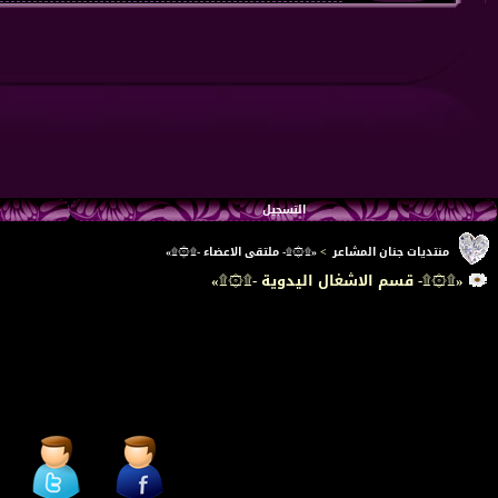
التسجيل
منتديات جنان المشاعر
>
«۩۞۩- ملتقى الاعضاء -۩۞۩»
«۩۞۩- قسم الاشغال اليدوية -۩۞۩»