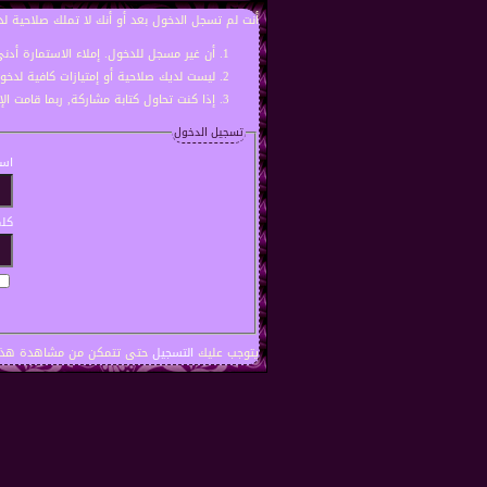
أنت لم تسجل الدخول بعد أو أنك لا تملك صلاحية لد
أن غير مسجل للدخول. إملاء الاستمارة أد
ليست لديك صلاحية أو إمتيازات كافية لدخ
إذا كنت تحاول كتابة مشاركة, ربما قامت ال
تسجيل الدخول
اسم
كلم
يتوجب عليك
التسجيل
حتى تتمكن من مشاهدة هذه