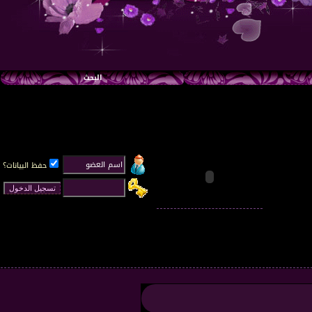
البحث
حفظ البيانات؟