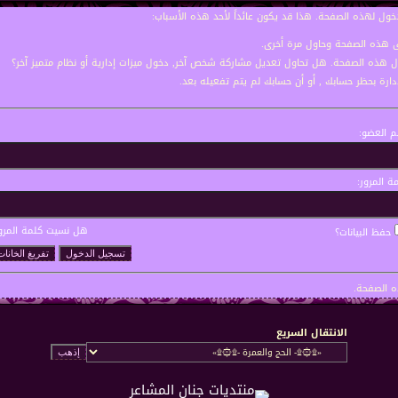
خول لهذه الصفحة. هذا قد يكون عائداً لأحد هذه الأسباب:
نى هذه الصفحة وحاول مرة أخرى.
ول هذه الصفحة. هل تحاول تعديل مشاركة شخص آخر, دخول ميزات إدارية أو نظام متميز آخر؟
إدارة بحظر حسابك , أو أن حسابك لم يتم تفعيله بعد.
 العضو:
ة المرور:
هل نسيت كلمة المرو
حفظ البيانات؟
 الصفحة.
الانتقال السريع