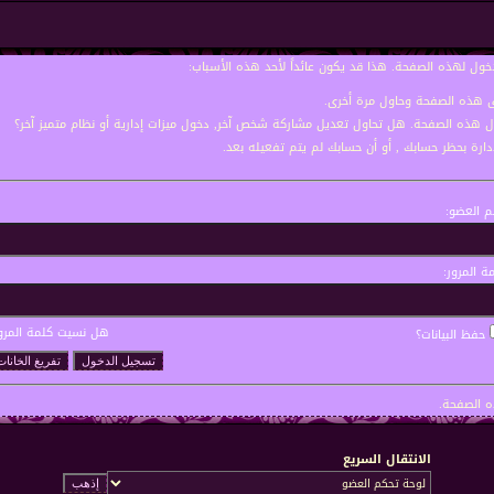
خول لهذه الصفحة. هذا قد يكون عائداً لأحد هذه الأسباب:
نى هذه الصفحة وحاول مرة أخرى.
ول هذه الصفحة. هل تحاول تعديل مشاركة شخص آخر, دخول ميزات إدارية أو نظام متميز آخر؟
إدارة بحظر حسابك , أو أن حسابك لم يتم تفعيله بعد.
 العضو:
ة المرور:
هل نسيت كلمة المرو
حفظ البيانات؟
 الصفحة.
الانتقال السريع