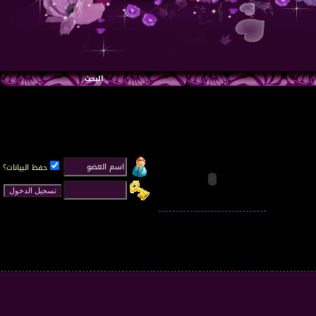
البحث
حفظ البيانات؟