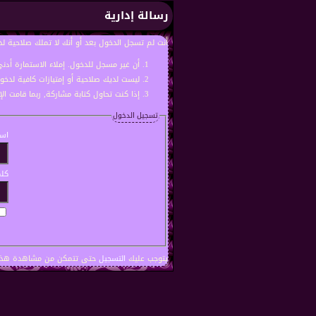
رسالة إدارية
أنت لم تسجل الدخول بعد أو أنك لا تملك صلاحية لد
أن غير مسجل للدخول. إملاء الاستمارة أد
ليست لديك صلاحية أو إمتيازات كافية لدخ
إذا كنت تحاول كتابة مشاركة, ربما قامت ال
تسجيل الدخول
اسم
كلم
يتوجب عليك
التسجيل
حتى تتمكن من مشاهدة هذه