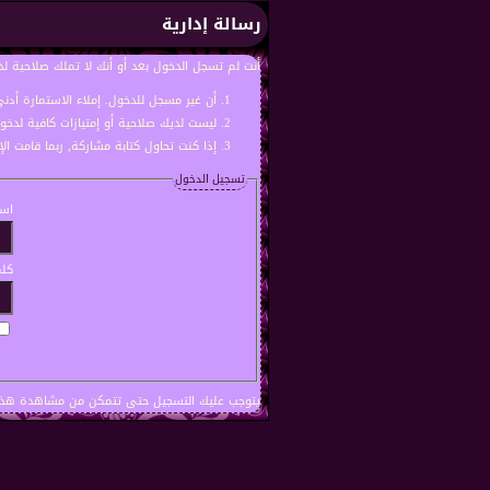
رسالة إدارية
أنت لم تسجل الدخول بعد أو أنك لا تملك صلاحية لد
أن غير مسجل للدخول. إملاء الاستمارة أد
ليست لديك صلاحية أو إمتيازات كافية لدخ
إذا كنت تحاول كتابة مشاركة, ربما قامت ال
تسجيل الدخول
اسم
كلم
يتوجب عليك
التسجيل
حتى تتمكن من مشاهدة هذه