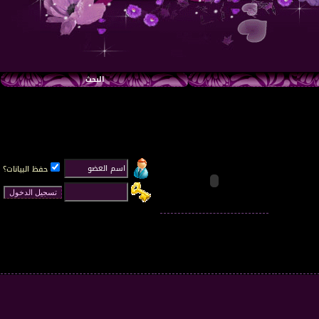
البحث
حفظ البيانات؟