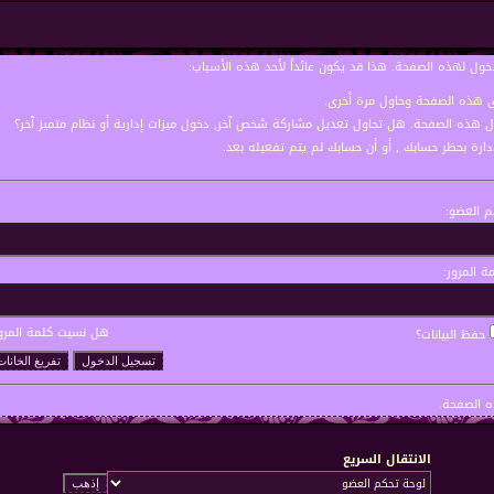
خول لهذه الصفحة. هذا قد يكون عائداً لأحد هذه الأسباب:
نى هذه الصفحة وحاول مرة أخرى.
ول هذه الصفحة. هل تحاول تعديل مشاركة شخص آخر, دخول ميزات إدارية أو نظام متميز آخر؟
إدارة بحظر حسابك , أو أن حسابك لم يتم تفعيله بعد.
 العضو:
ة المرور:
هل نسيت كلمة المرو
حفظ البيانات؟
 الصفحة.
الانتقال السريع