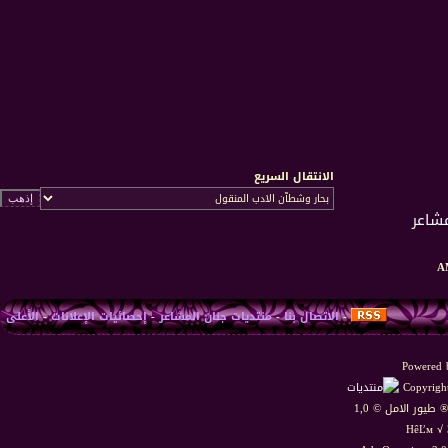
الانتقال السريع
-
الاتصال بنا
-
منتديات جنان المشاعر
-
إحصائيات الإعلانات
-
الأعلى
Powered b
Copyright
HêĽм √ 