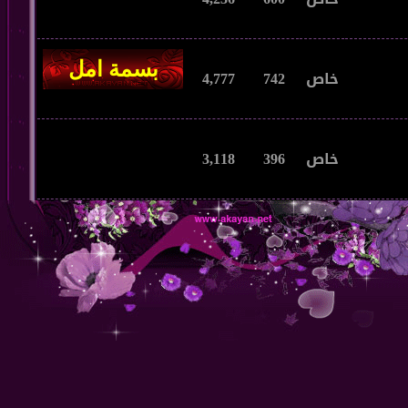
خاص
742
4,777
خاص
396
3,118