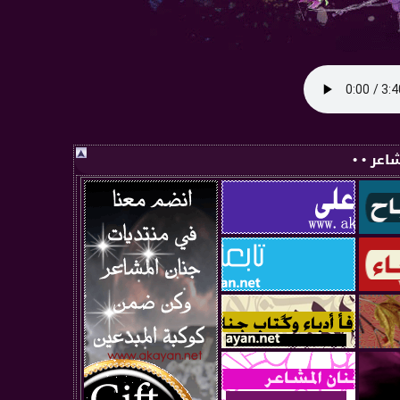
اعر • •