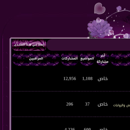
إبحث في هذا المنتدى
آخر
المواضيع
المشاركات
المراقبين
مشاركة
خاص
1,108
12,956
خاص
37
206
صص والروايات
خاص
600
4,236