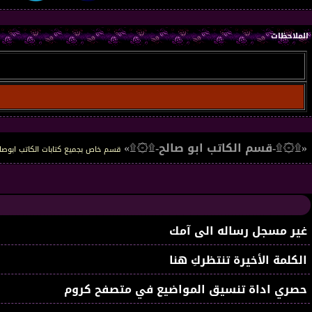
الملاحظات
«۩۞۩-قسم الكاتب ابو صالح-۩۞۩»
قسم خاص بجميع كتابات الكاتب ابوصال
غير مسجل رساله الى آمك
الكلمة الأخيرة تنتظركِ هنا
حصري اداة تنسيق المواضيع في متصفح كروم