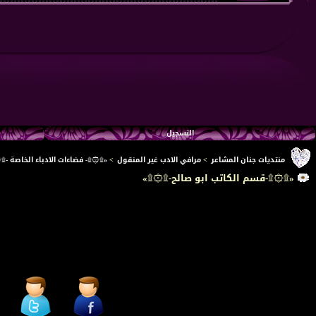
التسجيل
منتديات جنان المشاعر
>
مرافي الادب غير المنقول
>
«۩۞۩- فضاءات الادباء الخاصة -۩
«۩۞۩-قسم الكاتب ابو صالح-۩۞۩»