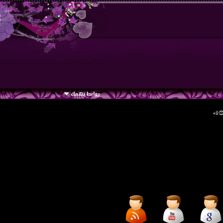
روابط تهمك
۞۩»