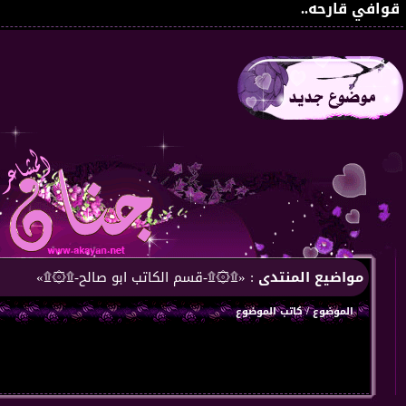
قوافي قارحه..
مواضيع المنتدى
: «۩۞۩-قسم الكاتب ابو صالح-۩۞۩»
الموضوع
/
كاتب الموضوع