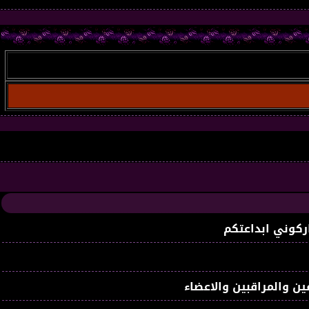
غير مسج
ركوني ابداعتكم
ين والمراقبين والاعضاء