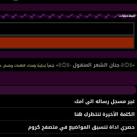
الملاحظات
«۩۞۩-جنان الشعر المنقول -۩۞۩»
شِعراً يَحكِينَا بإمتداد اللهجات وبلسان 
غير مسجل رساله الى آمك
الكلمة الأخيرة تنتظركِ هنا
حصري اداة تنسيق المواضيع في متصفح كروم