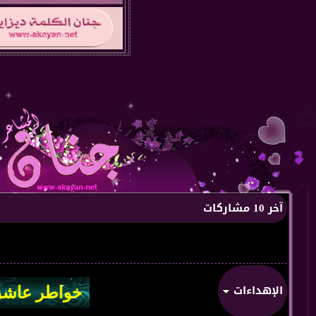
آخر 10 مشاركات
الإهداءات
من:
من قل